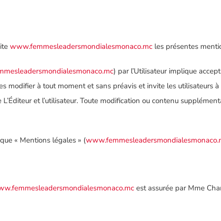
site
www.femmesleadersmondialesmonaco.mc
les présentes mentio
mesleadersmondialesmonaco.mc
) par l’Utilisateur implique acce
les modifier à tout moment et sans préavis et invite les utilisateurs 
e L’Éditeur et l’utilisateur. Toute modification ou contenu supplément
rique « Mentions légales » (
www.femmesleadersmondialesmonaco.m
w.femmesleadersmondialesmonaco.mc
est assurée par Mme Chan