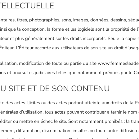
NTELLECTUELLE
entaires, titres, photographies, sons, images, données, dessins, séq
ainsi que la conception, la forme et les logiciels sont la propriété de 
uteur et plus généralement sur les droits incorporels. Seule la copie 
iteur. L’Éditeur accorde aux utilisateurs de son site un droit d’usage
rcialisation, modification de toute ou partie du site www.femmesle
ons et poursuites judiciaires telles que notamment prévues par le Code
 DU SITE ET DE SON CONTENU
ite des actes illicites ou des actes portant atteinte aux droits de l
énérales d’utilisation, tous actes pouvant contribuer à ternir le nom
éditer ou mettre en échec le site. Sont notamment prohibés : la tra
ement, diffamation, discrimination, insultes ou toute autre diffusion