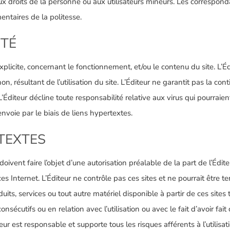
aux droits de la personne ou aux utilisateurs mineurs. Les correspon
entaires de la politesse.
ITÉ
xplicite, concernant le fonctionnement, et/ou le contenu du site. L’
résultant de l’utilisation du site. L’Éditeur ne garantit pas la contin
L’Éditeur décline toute responsabilité relative aux virus qui pourraie
nvoie par le biais de liens hypertextes.
RTEXTES
doivent faire l’objet d’une autorisation préalable de la part de l’Éditeu
urces Internet. L’Éditeur ne contrôle pas ces sites et ne pourrait être
its, services ou tout autre matériel disponible à partir de ces sites 
cutifs ou en relation avec l’utilisation ou avec le fait d’avoir fait
sateur est responsable et supporte tous les risques afférents à l’utilis